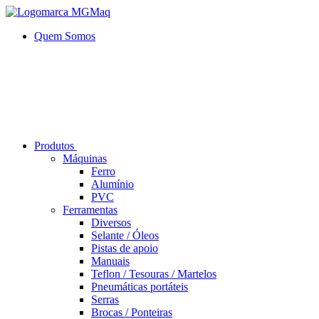
Quem Somos
Produtos
Máquinas
Ferro
Alumí­nio
PVC
Ferramentas
Diversos
Selante / Óleos
Pistas de apoio
Manuais
Teflon / Tesouras / Martelos
Pneumáticas portáteis
Serras
Brocas / Ponteiras