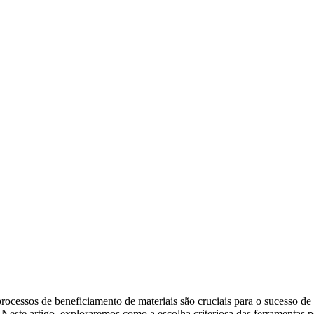
 processos de beneficiamento de materiais são cruciais para o sucesso
Neste artigo, exploraremos como a escolha criteriosa das ferramentas po