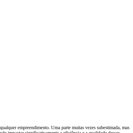
 de qualquer empreendimento. Uma parte muitas vezes subestimada, mas
de impactar significativamente a eficiência e a qualidade desses