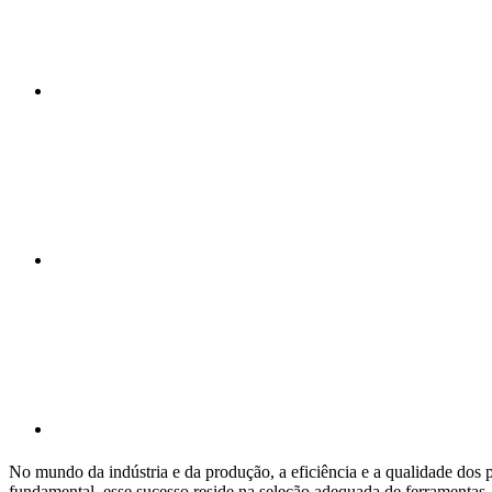
No mundo da indústria e da produção, a eficiência e a qualidade dos
fundamental, esse sucesso reside na seleção adequada de ferramentas. 