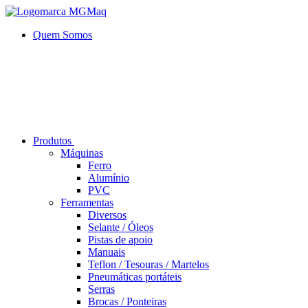
Quem Somos
Produtos
Máquinas
Ferro
Alumí­nio
PVC
Ferramentas
Diversos
Selante / Óleos
Pistas de apoio
Manuais
Teflon / Tesouras / Martelos
Pneumáticas portáteis
Serras
Brocas / Ponteiras