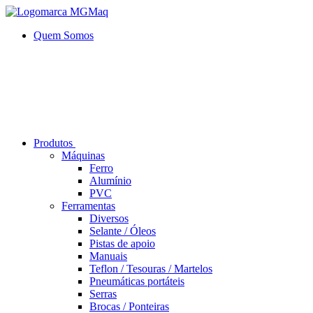
Quem Somos
Produtos
Máquinas
Ferro
Alumí­nio
PVC
Ferramentas
Diversos
Selante / Óleos
Pistas de apoio
Manuais
Teflon / Tesouras / Martelos
Pneumáticas portáteis
Serras
Brocas / Ponteiras