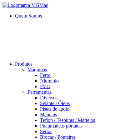
Quem Somos
Produtos
Máquinas
Ferro
Alumí­nio
PVC
Ferramentas
Diversos
Selante / Óleos
Pistas de apoio
Manuais
Teflon / Tesouras / Martelos
Pneumáticas portáteis
Serras
Brocas / Ponteiras