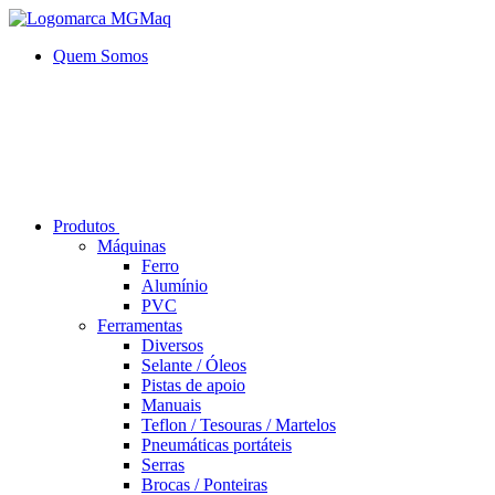
Quem Somos
Produtos
Máquinas
Ferro
Alumí­nio
PVC
Ferramentas
Diversos
Selante / Óleos
Pistas de apoio
Manuais
Teflon / Tesouras / Martelos
Pneumáticas portáteis
Serras
Brocas / Ponteiras