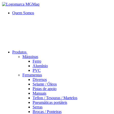
Quem Somos
Produtos
Máquinas
Ferro
Alumí­nio
PVC
Ferramentas
Diversos
Selante / Óleos
Pistas de apoio
Manuais
Teflon / Tesouras / Martelos
Pneumáticas portáteis
Serras
Brocas / Ponteiras