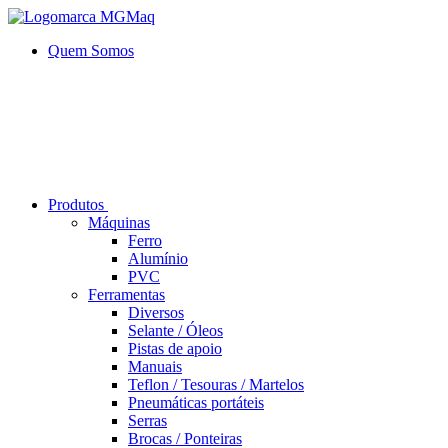
Quem Somos
Produtos
Máquinas
Ferro
Alumí­nio
PVC
Ferramentas
Diversos
Selante / Óleos
Pistas de apoio
Manuais
Teflon / Tesouras / Martelos
Pneumáticas portáteis
Serras
Brocas / Ponteiras