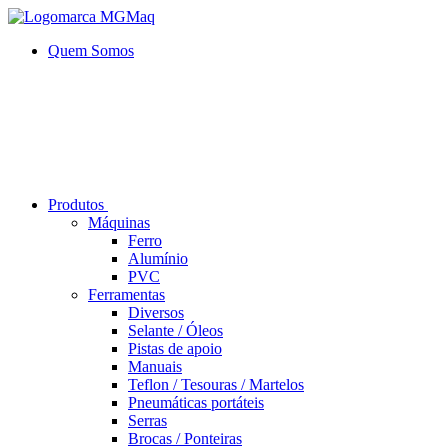
Quem Somos
Produtos
Máquinas
Ferro
Alumí­nio
PVC
Ferramentas
Diversos
Selante / Óleos
Pistas de apoio
Manuais
Teflon / Tesouras / Martelos
Pneumáticas portáteis
Serras
Brocas / Ponteiras