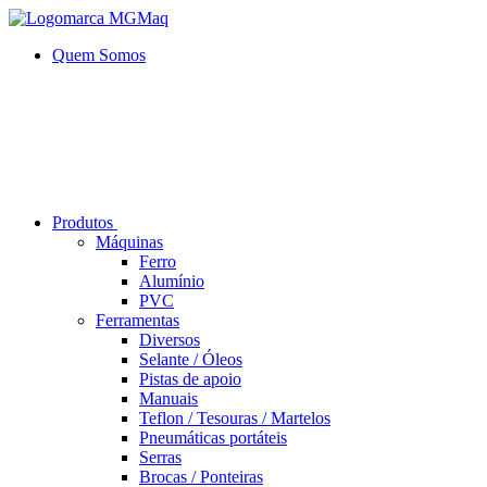
Quem Somos
Produtos
Máquinas
Ferro
Alumí­nio
PVC
Ferramentas
Diversos
Selante / Óleos
Pistas de apoio
Manuais
Teflon / Tesouras / Martelos
Pneumáticas portáteis
Serras
Brocas / Ponteiras