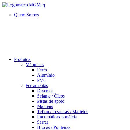
Quem Somos
Produtos
Máquinas
Ferro
Alumí­nio
PVC
Ferramentas
Diversos
Selante / Óleos
Pistas de apoio
Manuais
Teflon / Tesouras / Martelos
Pneumáticas portáteis
Serras
Brocas / Ponteiras