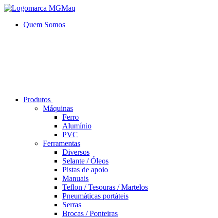
Quem Somos
Produtos
Máquinas
Ferro
Alumí­nio
PVC
Ferramentas
Diversos
Selante / Óleos
Pistas de apoio
Manuais
Teflon / Tesouras / Martelos
Pneumáticas portáteis
Serras
Brocas / Ponteiras