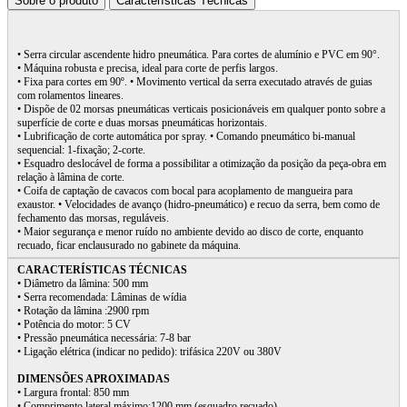
Sobre o produto
Características Técnicas
• Serra circular ascendente hidro pneumática. Para cortes de alumínio e PVC em 90°.
• Máquina robusta e precisa, ideal para corte de perfis largos.
• Fixa para cortes em 90º. • Movimento vertical da serra executado através de guias
com rolamentos lineares.
• Dispõe de 02 morsas pneumáticas verticais posicionáveis em qualquer ponto sobre a
superfície de corte e duas morsas pneumáticas horizontais.
• Lubrificação de corte automática por spray. • Comando pneumático bi-manual
sequencial: 1-fixação; 2-corte.
• Esquadro deslocável de forma a possibilitar a otimização da posição da peça-obra em
relação à lâmina de corte.
• Coifa de captação de cavacos com bocal para acoplamento de mangueira para
exaustor. • Velocidades de avanço (hidro-pneumático) e recuo da serra, bem como de
fechamento das morsas, reguláveis.
• Maior segurança e menor ruído no ambiente devido ao disco de corte, enquanto
recuado, ficar enclausurado no gabinete da máquina.
CARACTERÍSTICAS TÉCNICAS
• Diâmetro da lâmina: 500 mm
• Serra recomendada: Lâminas de wídia
• Rotação da lâmina :2900 rpm
• Potência do motor: 5 CV
• Pressão pneumática necessária: 7-8 bar
• Ligação elétrica (indicar no pedido): trifásica 220V ou 380V
DIMENSÕES APROXIMADAS
• Largura frontal: 850 mm
• Comprimento lateral máximo:1200 mm (esquadro recuado)