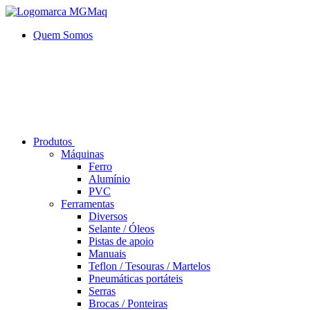
Quem Somos
Produtos
Máquinas
Ferro
Alumí­nio
PVC
Ferramentas
Diversos
Selante / Óleos
Pistas de apoio
Manuais
Teflon / Tesouras / Martelos
Pneumáticas portáteis
Serras
Brocas / Ponteiras