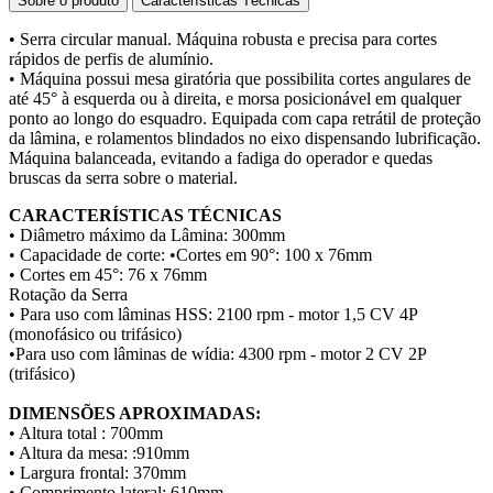
Sobre o produto
Características Técnicas
• Serra circular manual. Máquina robusta e precisa para cortes
rápidos de perfis de alumínio.
• Máquina possui mesa giratória que possibilita cortes angulares de
até 45° à esquerda ou à direita, e morsa posicionável em qualquer
ponto ao longo do esquadro. Equipada com capa retrátil de proteção
da lâmina, e rolamentos blindados no eixo dispensando lubrificação.
Máquina balanceada, evitando a fadiga do operador e quedas
bruscas da serra sobre o material.
CARACTERÍSTICAS TÉCNICAS
• Diâmetro máximo da Lâmina: 300mm
• Capacidade de corte: •Cortes em 90°: 100 x 76mm
• Cortes em 45°: 76 x 76mm
Rotação da Serra
• Para uso com lâminas HSS: 2100 rpm - motor 1,5 CV 4P
(monofásico ou trifásico)
•Para uso com lâminas de wídia: 4300 rpm - motor 2 CV 2P
(trifásico)
DIMENSÕES APROXIMADAS:
• Altura total : 700mm
• Altura da mesa: :910mm
• Largura frontal: 370mm
• Comprimento lateral: 610mm