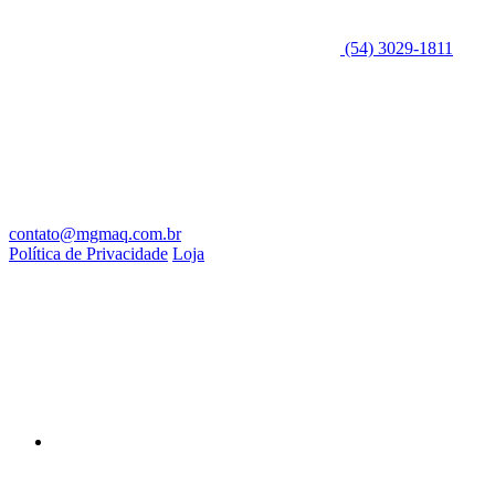
(54) 3029-1811
contato@mgmaq.com.br
Política de Privacidade
Loja