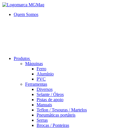
Quem Somos
Produtos
Máquinas
Ferro
Alumí­nio
PVC
Ferramentas
Diversos
Selante / Óleos
Pistas de apoio
Manuais
Teflon / Tesouras / Martelos
Pneumáticas portáteis
Serras
Brocas / Ponteiras