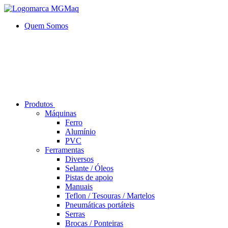
Quem Somos
Produtos
Máquinas
Ferro
Alumí­nio
PVC
Ferramentas
Diversos
Selante / Óleos
Pistas de apoio
Manuais
Teflon / Tesouras / Martelos
Pneumáticas portáteis
Serras
Brocas / Ponteiras