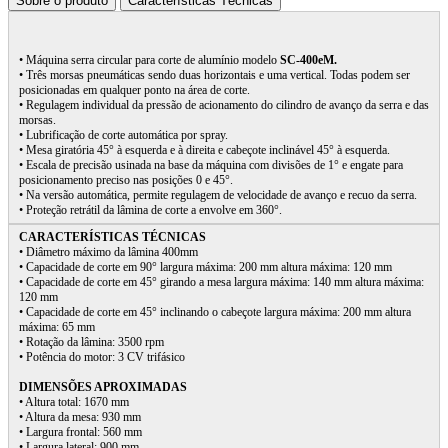
Sobre o produto
Características Técnicas
• Máquina serra circular para corte de alumínio modelo
SC-400eM.
• Três morsas pneumáticas sendo duas horizontais e uma vertical. Todas podem ser
posicionadas em qualquer ponto na área de corte.
• Regulagem individual da pressão de acionamento do cilindro de avanço da serra e das
morsas.
• Lubrificação de corte automática por spray.
• Mesa giratória 45° à esquerda e à direita e cabeçote inclinável 45° à esquerda.
• Escala de precisão usinada na base da máquina com divisões de 1° e engate para
posicionamento preciso nas posições 0 e 45°.
• Na versão automática, permite regulagem de velocidade de avanço e recuo da serra.
• Proteção retrátil da lâmina de corte a envolve em 360°.
CARACTERÍSTICAS TÉCNICAS
• Diâmetro máximo da lâmina 400mm
• Capacidade de corte em 90° largura máxima: 200 mm altura máxima: 120 mm
• Capacidade de corte em 45° girando a mesa largura máxima: 140 mm altura máxima:
120 mm
• Capacidade de corte em 45° inclinando o cabeçote largura máxima: 200 mm altura
máxima: 65 mm
• Rotação da lâmina: 3500 rpm
• Potência do motor: 3 CV trifásico
DIMENSÕES APROXIMADAS
• Altura total: 1670 mm
• Altura da mesa: 930 mm
• Largura frontal: 560 mm
• Largura lateral: 900 mm