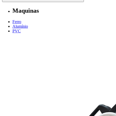
Maquinas
Ferro
Alumí­nio
PVC