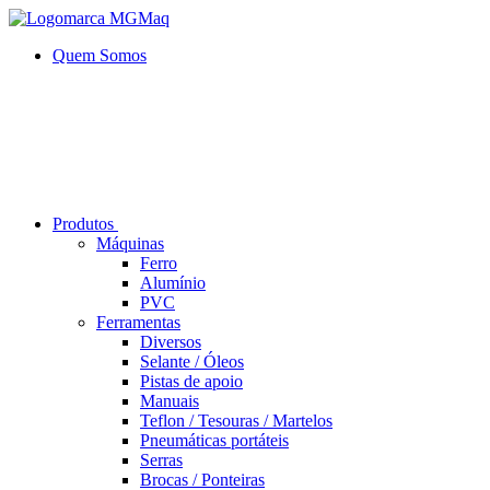
Quem Somos
Produtos
Máquinas
Ferro
Alumí­nio
PVC
Ferramentas
Diversos
Selante / Óleos
Pistas de apoio
Manuais
Teflon / Tesouras / Martelos
Pneumáticas portáteis
Serras
Brocas / Ponteiras