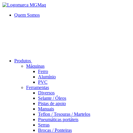
Quem Somos
Produtos
Máquinas
Ferro
Alumí­nio
PVC
Ferramentas
Diversos
Selante / Óleos
Pistas de apoio
Manuais
Teflon / Tesouras / Martelos
Pneumáticas portáteis
Serras
Brocas / Ponteiras