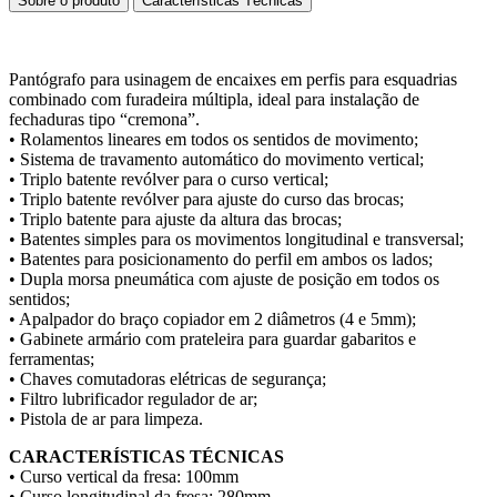
Sobre o produto
Características Técnicas
Pantógrafo para usinagem de encaixes em perfis para esquadrias
combinado com furadeira múltipla, ideal para instalação de
fechaduras tipo “cremona”.
• Rolamentos lineares em todos os sentidos de movimento;
• Sistema de travamento automático do movimento vertical;
• Triplo batente revólver para o curso vertical;
• Triplo batente revólver para ajuste do curso das brocas;
• Triplo batente para ajuste da altura das brocas;
• Batentes simples para os movimentos longitudinal e transversal;
• Batentes para posicionamento do perfil em ambos os lados;
• Dupla morsa pneumática com ajuste de posição em todos os
sentidos;
• Apalpador do braço copiador em 2 diâmetros (4 e 5mm);
• Gabinete armário com prateleira para guardar gabaritos e
ferramentas;
• Chaves comutadoras elétricas de segurança;
• Filtro lubrificador regulador de ar;
• Pistola de ar para limpeza.
CARACTERÍSTICAS TÉCNICAS
• Curso vertical da fresa: 100mm
• Curso longitudinal da fresa: 280mm