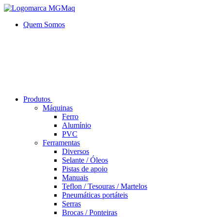
Quem Somos
Produtos
Máquinas
Ferro
Alumí­nio
PVC
Ferramentas
Diversos
Selante / Óleos
Pistas de apoio
Manuais
Teflon / Tesouras / Martelos
Pneumáticas portáteis
Serras
Brocas / Ponteiras